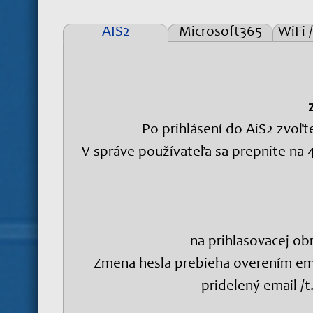
AIS2
Microsoft365
WiFi 
l
Študium -
Pri zabudnutom hesle / zmene
Záverečné
Prír
Zmena 
zme
Zaraďov
Príručka so
Po prihlásení do AiS2 zvoľt
prihláste sa do
Príručka so
V správe používateľa sa prepnite na 
Kliknite vľavo dole na tla
V prípade potreby je 
Klikni
V ľavom stĺ
na prihlasovacej obr
res
Zmena hesla prebieha overením em
Po prihlásení do AiS2 zvoľt
V správe používateľa
pridelený email /t.
Pre reset hesla do univerzitného e-m