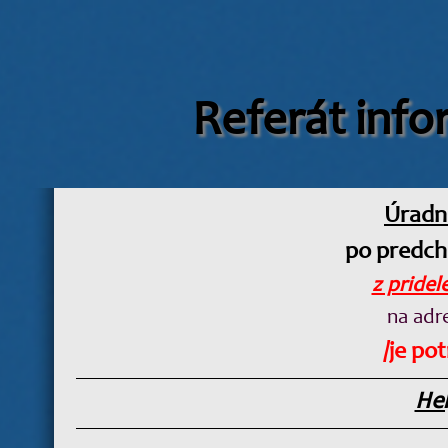
Referát info
Úradn
po predch
z pridel
na adr
/je po
Hel